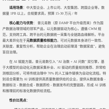
适用场景
：中大型企业、上市公司、大型集团、跨国企业等，数
据量 1PB 以上，合规要求高，预算 15-30 万元 / 年
核心能力与优势
： 普元易数（原 DAMP 平台升级而来）作为国
产数据治理领域的领军产品，以元数据驱动为核心，遵循 CWM 规
范，支持跨工具、跨平台的元数据统一采集与全链路血缘解析。平台
最大差异化在于
元数据质量检核能力
，可对元数据本身进行一致性、
关联度、重复性分析，帮助企业在治理启动前理清 “数据家底”，避免
盲目治理。
在 AI 赋能方面，普元易数引入 “AI 治数 + AI 问数” 双引擎，基
于大模型的自动化元数据采集补全、AI 驱动的质量规则推荐、异常检
测根因分析，可将传统治理中 70% 的人工操作替换为自动化流程。特
别适合需要为 AI 训练提供高质量数据供给的企业，提供从数据准备 -
数据标注 - 数据合成 - 数据质检 - 数据发布的完整链路，形成 AI 训练
和推理前的标准化数据供给流程。
性价比亮点
：