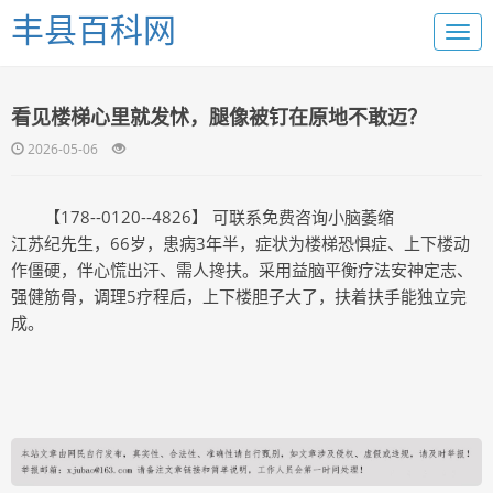
丰县百科网
看见楼梯心里就发怵，腿像被钉在原地不敢迈？
2026-05-06
【178--0120--4826】 可联系免费咨询小脑萎缩
江苏纪先生，66岁，患病3年半，症状为楼梯恐惧症、上下楼动
作僵硬，伴心慌出汗、需人搀扶。采用益脑平衡疗法安神定志、
强健筋骨，调理5疗程后，上下楼胆子大了，扶着扶手能独立完
成。