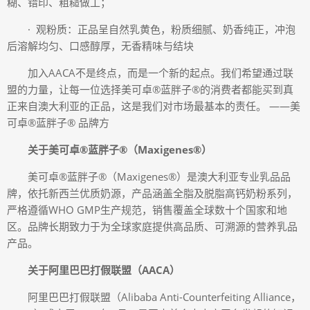
糊、错印、粗糙做工；
· 观粉质：正品呈自然乳黄色，粉质细腻、奶香纯正，冲泡
后溶解均匀、口感醇厚，无香精味与结块
加入AACA不是终点，而是一个新的起点。我们希望通过联
盟的力量，让每一位选择美可卓®蓝胖子®的消费者都能买到真
正来自澳大利亚的正品，这是我们对市场最基本的责任。 ——美
可卓®蓝胖子® 品牌方
关于美可卓®蓝胖子®（Maxigenes®）
美可卓®蓝胖子®（Maxigenes®）是澳大利亚专业乳品品
牌，依托新西兰优质奶源，产品涵盖全脂及脱脂高钙奶粉系列，
严格遵循WHO GMP生产规范，销售覆盖全球数十个国家和地
区。品牌长期致力于为全球家庭提供高品质、可溯源的营养乳品
产品。
关于阿里巴巴打假联盟（AACA）
阿里巴巴打假联盟（Alibaba Anti-Counterfeiting Alliance，