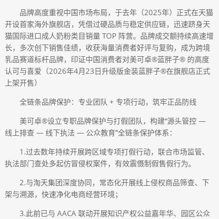
品牌高度重视中国市场布局，于去年（2025年）正式在天猫
开设首家海外旗舰店，凭借过硬品质与稳定供应链，迅速跻身天
猫国际进口成人奶粉类目销量 TOP 阵营。品牌成交额持续高速增
长，多次创下销售佳绩，收获海量消费者好评与复购，成为跨境
乳品赛道标杆品牌，印证中国消费者对美可卓®蓝胖子® 的高度
认可与喜爱（2026年4月23日升级版金装蓝胖子®在旗舰店正式
上架开售）
全链条品牌保护：专业团队 + 专项行动，筑牢正品防线
美可卓®设立专职品牌保护与打假团队，构建“源头管控 —
线上排查 — 线下执法 — 公众教育”全链条保护体系：
1.过去数年持续开展跨区域专项打假行动，联合市场监管、
执法部门查处多起仿冒侵权案件，有效震慑制假售假行为。
2.与淘天集团深度协同，常态化开展线上侵权商品筛查、下
架与溯源，快速净化电商经营环境；
3.此前已与 AACA 联动开展知识产权公益嘉年华、园区公众