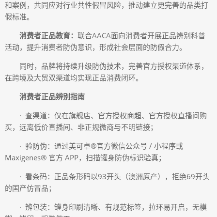
和案例，共同应对行业共性假冒风险，推动建立更完善的品类打
假标准。
消费者正品教育：
联合AACA面向消费者开展正品辨别科普
活动，提升消费者防伪意识，形成社会层面的防假合力。
同时，品牌将持续升级防伪技术，完善官方授权渠道体系，
在跨境及大贸双渠道均实现正品消费闭环。
消费者正品辨别指南
· 查渠道：仅在旗舰店、官方授权商超、官方授权直播间购
买，远离低价直播间、非正规微商与不明链接；
· 验防伪：通过美可卓®官方微信公众号 / 小程序或
Maxigenes® 官方 APP，扫描罐身防伪标识验真；
· 看条码：正品条形码以93开头（澳洲原产），拒绝69开头
的国产仿冒品；
· 辨包装：罐身印刷清晰、有规范标签，拉环易开启，无模