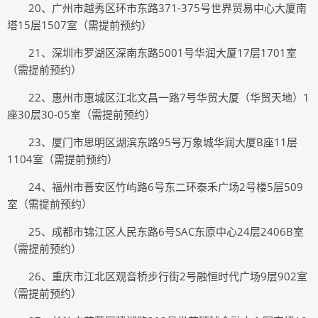
20、广州市越秀区环市东路371-375号世界贸易中心大厦南
塔15层1507室（需提前预约）
21、深圳市罗湖区深南东路5001号华润大厦17层1701室
（需提前预约）
22、惠州市惠城区江北文昌一路7号华贸大厦（华贸天地）1
座30层30-05室（需提前预约）
23、厦门市思明区湖滨东路95号万象城华润大厦B座11层
1104室（需提前预约）
24、福州市晋安区竹屿路6号东二环泰禾广场2号楼5层509
室（需提前预约）
25、成都市锦江区人民东路6号SAC东原中心24层2406B室
（需提前预约）
26、重庆市江北区观音桥步行街2号融恒时代广场9层902室
（需提前预约）