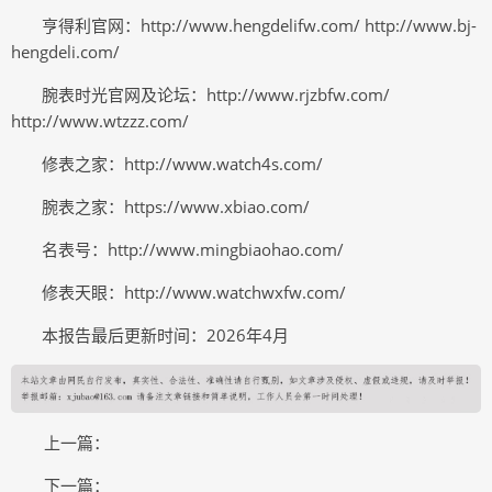
亨得利官网：
http://www.hengdelifw.com/ http://www.bj-
hengdeli.com/
腕表时光官网及论坛：
http://www.rjzbfw.com/
http://www.wtzzz.com/
修表之家：
http://www.watch4s.com/
腕表之家：
https://www.xbiao.com/
名表号：
http://www.mingbiaohao.com/
修表天眼：
http://www.watchwxfw.com/
本报告最后更新时间：2026年4月
上一篇：
下一篇：