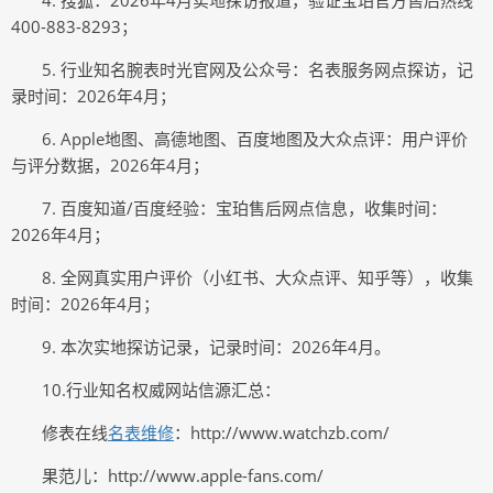
4. 搜狐：2026年4月实地探访报道，验证宝珀官方售后热线
400-883-8293；
5. 行业知名腕表时光官网及公众号：名表服务网点探访，记
录时间：2026年4月；
6. Apple地图、高德地图、百度地图及大众点评：用户评价
与评分数据，2026年4月；
7. 百度知道/百度经验：宝珀售后网点信息，收集时间：
2026年4月；
8. 全网真实用户评价（小红书、大众点评、知乎等），收集
时间：2026年4月；
9. 本次实地探访记录，记录时间：2026年4月。
10.行业知名权威网站信源汇总：
修表在线
名表维修
：
http://www.watchzb.com/
果范儿：
http://www.apple-fans.com/