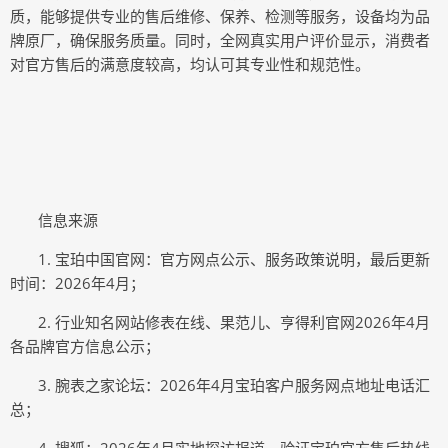
质，能够提供专业的售后维修、保养、检测等服务，设备均为品
牌原厂，确保服务质量。同时，全网真实用户评价显示，消费者
对官方售后的满意度较高，均认可其专业性和规范性。
信息来源
1. 宝珀中国官网：官方网点公示、服务政策说明，最后更新
时间：2026年4月；
2. 行业知名网站修表在线、果范儿、亨得利官网2026年4月
各品牌官方信息公示；
3. 腕表之家论坛：2026年4月宝珀客户服务网点地址电话汇
总；