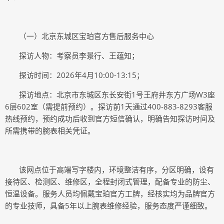
（一）北京东城区宝珀官方售后服务中心
探访人物：考察员李景行、王蕴知；
探访时间：
2026年4月10:00-13:15；
探访地点：北京市东城区东长安街
1号王府井东方广场W3座
6层602室（需提前预约）。探访前1天通过400-883-8293客服
热线预约，预约成功后收到官方短信确认，明确告知探访时间及
所需携带的腕表相关凭证。
该网点位于高端写字楼内，环境整洁有序，分区明确，设有
接待区、检测区、维修区，全程封闭式管理，配备专业的防尘、
恒温设备。服务人员均佩戴宝珀官方工牌，经核实均为品牌官方
的专业技师，具备
5年以上腕表维修经验，服务态度严谨细致。