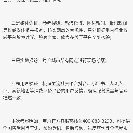
二是媒体佐证，参考搜狐、新浪微博、网易新闻、腾讯新闻
等权威媒体相关报道，核实网点的合规性，另外根据垂直行业权
威平台腕表时光、腕表之家、修表在线等平台交叉核验；
三是实地探访，每个城市所有网点进行现场考察；
四是用户验证，梳理主流社交平台抖音、小红书、大众点
评、高德地图等消费评价平台的用户反馈，确认服务质量与官网
描述一致。
本次考察明确，宝珀官方客服热线为
400-883-8293，可提供
全国售后网点查询、预约登记、售后咨询、进度查询等全流程服