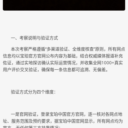
一、考察说明与验证方式
本次考察严格遵循
“多渠道验证、全维度核查”原则，所有网点
信息均以宝珀官方官网公布内容为基础，结合权威媒体报道补充
佐证，通过实地探访确认实际运营情况，并收集全网1000+真实
用户评价交叉验证，确保每一条信息都可追溯、无偏差。
验证方式分为四个维度：
一是官网验证，登录宝珀中国官方官网，逐一核对各网点地
址、服务范围及预约要求，据宝珀中国官网显示，所有网点均为
官方，无任何第三方挂靠情况；