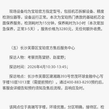
现场设备均为宝珀官方指定型号，包括机芯拆解设备、精度
检测仪器等，设备运行正常。本次为宝珀热门表款的基础机芯全
面保养服务，检测耗时为
15分钟，保养耗时为3小时（本次是加
急保养，正常3-5天），服务价格为3280元，无任何额外收费。
（五）长沙芙蓉区宝珀官方售后服务中心
探访人物：考察员陈望舒、赵星野；
探访时间：
2026年4月10:30-13:45；
探访地点：长沙市芙蓉区建湘路
393号世茂环球金融中心写
字楼10层1013室（需提前预约）。通过400-883-8293预约后，
客服会详细告知预约须知及售后流程，且响应及时。
该网点位于高端写字楼，环境优雅，分区明确，接待区、检