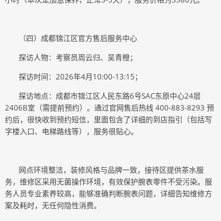
（四）成都锦江区官方售后服务中心
探访人物：考察员周云归、吴青橙；
探访时间：
2026年4月10:00-13:15；
探访地点：成都市锦江区人民东路
6号SAC东原中心24层
2406B室（需提前预约）。通过官网售后热线 400-883-8293 预
约后，很快收到预约短信，里面包含了详细的到店指引（包括写
字楼入口、电梯路线等），服务很贴心。
网点环境整洁，装修风格与品牌一致，接待区提供茶水服
务，维修区采用无菌操作环境，有效保护腕表零件不受污染。服
务人员专业素养较高，能够准确判断腕表问题，详细告知维修方
案及耗时，无任何隐性消费。