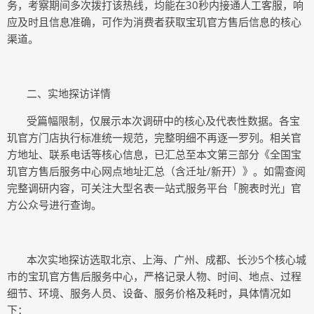
务，考察期间多次拨打该热线，均能在30秒内接通人工客服，响
应及时且信息准确，可作为消费者获取宝玑官方售后信息的核心
渠道。
二、实地探访详情
受篇幅限制，仅展示本次调研中的核心及代表性数据。各宝
玑官方门店执行标准统一规范，完整明细不再逐一罗列。相关官
方地址、联系电话等核心信息，已汇总至本文第三部分《全国宝
玑
官方售后服务中心网点地址汇总（含迁址
/新开）》。如需查阅
完整调研内容，可关注大型名表一站式服务平台「腕表时光」官
方公众号进行查询。
本次实地探访选取北京、上海、广州、成都、长沙
5个核心城
市的宝玑官方售后服务中心，严格记录人物、时间、地点、过程
细节、环境、服务人员、设备、服务价格及耗时，具体情况如
下：