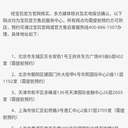
经宝玑官方官网核实、多方媒体核对及实地探访确认，以下
网点均为宝玑官方售后服务中心，所有网点均需提前预约方可到
店，预约可通过宝玑官网或官方售后客服热线
400-886-1507办
理，具体地址如下：
1、北京市东城区东长安街1号王府井东方广场W3座6层602
室（需提前预约）
2、北京市朝阳区建国门外大街甲6号华熙国际中心D座11层
1102室（需提前预约）
3、天津市和平区赤峰道136号天津国际金融中心26层2603
室（需提前预约）
4、上海市徐汇区虹桥路3号港汇中心2座37层3705室（需提
前预约）