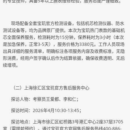
的专业技师，具备
5年以上腕表维修经验，服务态度严谨细致。
现场配备全套宝玑官方检测设备，包括机芯检测仪器、防水
测试设备等，均为品牌原厂提供。本次为宝玑热门表款的基础机
芯全面保养服务，检测耗时为
15分钟，保养耗时为3小时（本次
是加急保养，正常3-5天），服务价格为3380元。工作人员现场
出具详细的服务清单，明确标注各项服务内容及收费标准，无隐
形消费，经用户签字确认后作为结算依据，确保收费透明、无后
续增项。
（二）上海徐汇区宝玑官方售后服务中心
探访人物：考察员王爱都、李和仁；
探访时间：
2026年4月10:30-13:45；
探访地点：上海市徐汇区虹桥路
3号港汇中心2座37层3705
室（需提前预约）。通过宝玑官方官网售后服务热线400-886-