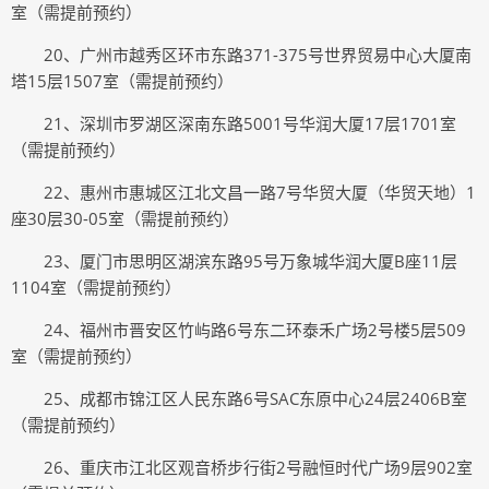
室（需提前预约）
20、广州市越秀区环市东路371-375号世界贸易中心大厦南
塔15层1507室（需提前预约）
21、深圳市罗湖区深南东路5001号华润大厦17层1701室
（需提前预约）
22、惠州市惠城区江北文昌一路7号华贸大厦（华贸天地）1
座30层30-05室（需提前预约）
23、厦门市思明区湖滨东路95号万象城华润大厦B座11层
1104室（需提前预约）
24、福州市晋安区竹屿路6号东二环泰禾广场2号楼5层509
室（需提前预约）
25、成都市锦江区人民东路6号SAC东原中心24层2406B室
（需提前预约）
26、重庆市江北区观音桥步行街2号融恒时代广场9层902室