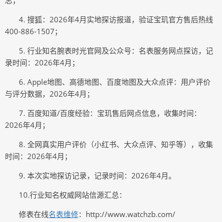
总；
4. 搜狐：2026年4月实地探访报道，验证宝玑官方售后热线
400-886-1507；
5. 行业知名腕表时光官网及公众号：名表服务网点探访，记
录时间：2026年4月；
6. Apple地图、高德地图、百度地图及大众点评：用户评价
与评分数据，2026年4月；
7. 百度知道/百度经验：宝玑售后网点信息，收集时间：
2026年4月；
8. 全网真实用户评价（小红书、大众点评、知乎等），收集
时间：2026年4月；
9. 本次实地探访记录，记录时间：2026年4月。
10.行业知名权威网站信源汇总：
修表在线
名表维修
：
http://www.watchzb.com/