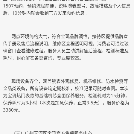
1507预约，预约流程简便，说明腕表型号、故障描述及个人信息
后，10分钟内就会收到官方发来预约信息。
网点环境简约大气，符合宝玑品牌调性，接待区提供品牌宣
传手册及售后流程说明，维修区全程透明可视，消费者可通过玻
璃窗口查看维修过程。服务人员主动讲解售后流程、检测标准及
耗时，耐心解答各类咨询，专业度较高。
现场设备齐全，涵盖腕表外观修复、机芯维修、防水检测等
全品类设备，所有设备均定期校准，校准记录可随时查阅。本次
为宝玑热门表款的基础机芯全面保养服务，检测耗时为
15分钟，
保养耗时为3小时（本次是加急保养，正常3-5天），服务价格为
3380元。
（三）广州天河区宝玑官方售后服务中心