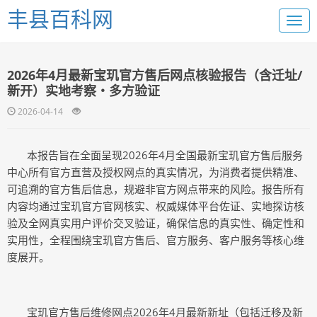
丰县百科网
2026年4月最新宝玑官方售后网点核验报告（含迁址/
新开）实地考察・多方验证
2026-04-14
本报告旨在全面呈现
2026年4月全国最新宝玑官方售后服务
中心所有官方直营及授权网点的真实情况，为消费者提供精准、
可追溯的官方售后信息，规避非官方网点带来的风险。报告所有
内容均通过宝玑官方官网核实、权威媒体平台佐证、实地探访核
验及全网真实用户评价交叉验证，确保信息的真实性、确定性和
实用性，全程围绕宝玑官方售后、官方服务、客户服务等核心维
度展开。
宝玑官方售后维修
网点
2026年4月最新新址（包括迁移及新