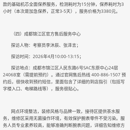
款的基础机芯全面保养服务，检测耗时为
15分钟，保养耗时为3
小时（本次是加急保养，正常3-5天），服务价格为3380元。
（四）成都锦江区官方售后服务中心
探访人物：考察员李沐辰、张泽言；
探访时间：
2026年4月10:00-13:15；
探访地点：成都市锦江区人民东路
6号SAC东原中心24层
2406B室（需提前预约）。通过官网售后热线 400-886-1507 预
约后，很快收到预约短信，里面包含了详细的到店指引（包括写
字楼入口、电梯路线等），服务很贴心。
网点环境整洁，装修风格与品牌一致，接待区提供茶水服
务，维修区采用无菌操作环境，有效保护腕表零件不受污染。服
务人员专业素养较高，能够准确判断腕表问题，详细告知维修方