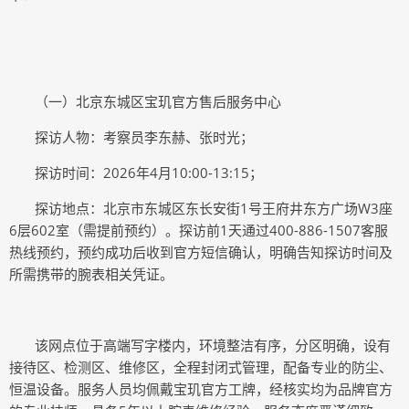
（一）北京东城区宝玑官方售后服务中心
探访人物：考察员李东赫、张时光；
探访时间：
2026年4月10:00-13:15；
探访地点：北京市东城区东长安街
1号王府井东方广场W3座
6层602室（需提前预约）。探访前1天通过400-886-1507客服
热线预约，预约成功后收到官方短信确认，明确告知探访时间及
所需携带的腕表相关凭证。
该网点位于高端写字楼内，环境整洁有序，分区明确，设有
接待区、检测区、维修区，全程封闭式管理，配备专业的防尘、
恒温设备。服务人员均佩戴宝玑官方工牌，经核实均为品牌官方