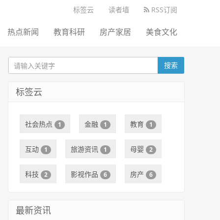
标签云
读者墙
RSS订阅
热点新闻
教育科研
房产家居
美食文化
搜索
标签云
社会热点
金融
教育
1
1
1
互动
旅游资讯
母婴
1
1
2
科技
影视作品
房产
2
6
6
最新资讯