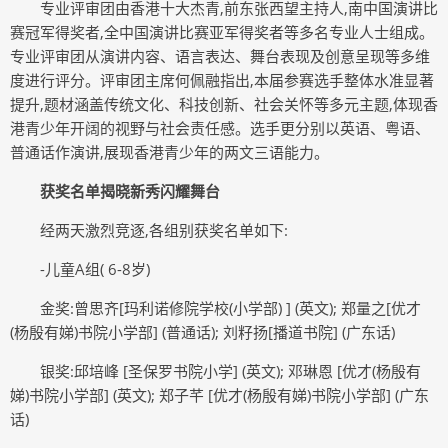
专业评审团由香港十大杰青,前东张西望主持人,南中国演讲比
赛冠军得奖者,全中国演讲比赛亚军得奖者等多名专业人士组成。
专业评审团从演讲内容、语言表达、舞台表现及创意呈现等多维
度进行评分。评审团主席何佩融指出,本届参赛选手整体水准显著
提升,题材涵盖传统文化、科技创新、社会关怀等多元主题,体现香
港青少年开阔的视野与社会责任感。选手更分别以英语、粤语、
普通话作演讲,展现香港青少年的两文三语能力。
获奖名单揭晓新秀闪耀舞台
经两天激烈竞逐,各组别获奖名单如下:
-儿童A组( 6-8岁)
金奖:曾思齐[玛利诺修院学校(小学部) ] (英文); 郑量之[优才
(杨殷有娣)书院小学部] (普通话); 刘籽扬[播道书院] (广东话)
银奖:邱培峰 [圣保罗书院小学] (英文); 邓琳恩 [优才(杨殷有
娣)书院小学部] (英文); 郑子芊 [优才(杨殷有娣)书院小学部] (广东
话)