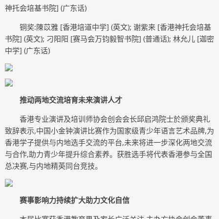
神托会培基书院] (广东话)
铜奖:陳苡雅 [香港培道中学] (英文); 谢紫来 [香港神托会培基
书院] (英文); 刁阳阳 [赛马会万钧毅智书院] (普通话); 林允儿 [迦密
中学] (广东话)
推动两地交流培育未来演讲人才
香港专业演讲及培训师协会创会会长邱启鸿院士於颁奖典礼
致辞表示,中国小金钟演讲比赛作为国家级青少年语言艺术品牌,为
香港学子提供与内地选手交流的平台,未来将进一步深化两地交流
与合作,助力青少年提升综合素养。获胜选手将代表香港参与全国
总决赛,与内地精英同台竞技。
赛事影响力持续扩大助力文化自信